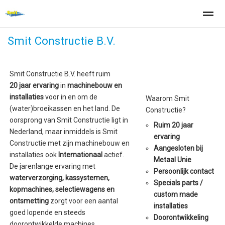
Smit Constructie B.V.
Smit Constructie B.V. heeft ruim
Home
Zoeken
Nieuws
Pagina's
Be
20 jaar ervaring
in
machinebouw en
installaties
voor in en om de
Waarom Smit
(water)broeikassen en het land. De
Constructie?
oorsprong van Smit Constructie ligt in
Ruim 20 jaar
Nederland, maar inmiddels is Smit
ervaring
Constructie met zijn machinebouw en
Aangesloten bij
installaties ook
Internationaal
actief.
Metaal Unie
De jarenlange ervaring met
Persoonlijk contact
waterverzorging, kassystemen,
Specials parts /
kopmachines, selectiewagens en
custom made
ontsmetting
zorgt voor een aantal
installaties
goed lopende en steeds
Doorontwikkeling
doorontwikkelde machines.