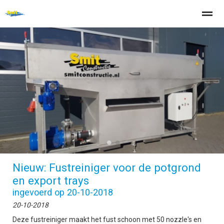
Home
Zoeken
Nieuws
Pagina's
Be
●
●
Nieuw: Fustreiniger voor de potgrond
en export trays
ingevoerd op 20-10-2018
20-10-2018
Deze fustreiniger maakt het fust schoon met 50 nozzle's en