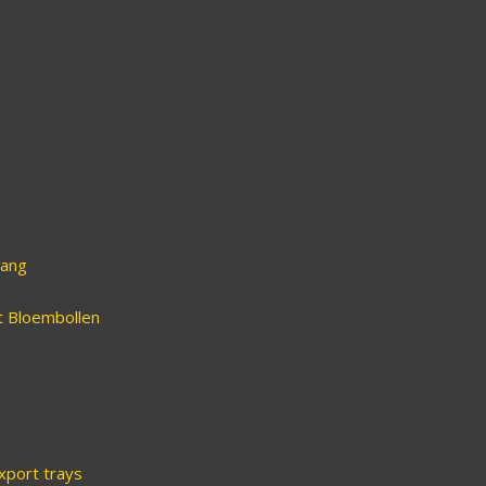
gang
t Bloembollen
xport trays