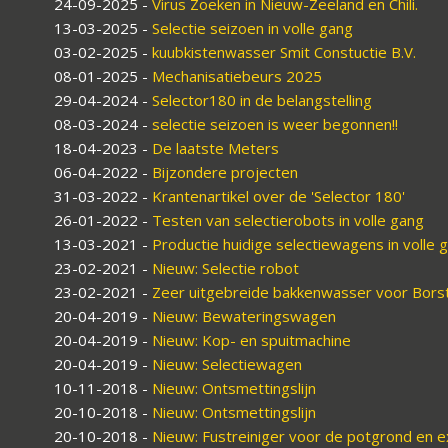
24-09-2025
-
Virus Zoeken in Nieuw-Zeeland en Chili.
13-03-2025
-
Selectie seizoen in volle gang
03-02-2025
-
kuubkistenwasser Smit Constuctie B.V.
08-01-2025
-
Mechanisatiebeurs 2025
29-04-2024
-
Selector180 in de belangstelling
08-03-2024
-
selectie seizoen is weer begonnen!!
18-04-2023
-
De laatste Meters
06-04-2022
-
Bijzondere projecten
31-03-2022
-
Krantenartikel over de 'Selector 180'
26-01-2022
-
Testen van selectierobots in volle gang
13-03-2021
-
Productie huidige selectiewagens in volle 
23-02-2021
-
Nieuw: Selectie robot
23-02-2021
-
Zeer uitgebreide bakkenwasser voor Bors
20-04-2019
-
Nieuw: Bewateringswagen
20-04-2019
-
Nieuw: Kop- en spuitmachine
20-04-2019
-
Nieuw: Selectiewagen
10-11-2018
-
Nieuw: Ontsmettingslijn
20-10-2018
-
Nieuw: Ontsmettingslijn
20-10-2018
-
Nieuw: Fustreiniger voor de potgrond en e