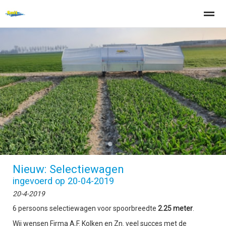
Home
Zoeken
Nieuws
Pagina's
Be
●
●
Nieuw: Selectiewagen
ingevoerd op 20-04-2019
20-4-2019
6 persoons selectiewagen voor spoorbreedte
2.25 meter
.
Wij wensen Firma A.F. Kolken en Zn. veel succes met de