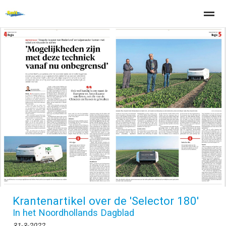
Home
Zoeken
Nieuws
Pagina's
Be
Krantenartikel over de 'Selector 180'
In het Noordhollands Dagblad
31-3-2022