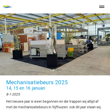
Home
Zoeken
Nieuws
Pagina's
Be
●
●
Mechanisatiebeurs 2025
14, 15 en 16 januari
8-1-2025
Het nieuwe jaar is weer begonnen en die trappen wij altijd af
met de mechanisatiebeurs in Vijfhuizen. ook dit jaar staan wij